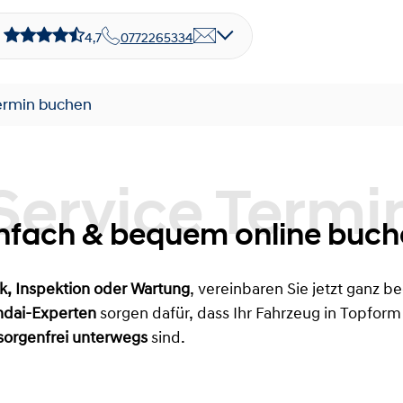
4,7
0772265334
Termin buchen
rvice Termin
nfach & bequem online buc
k, Inspektion oder Wartung
, vereinbaren Sie jetzt ganz 
dai-Experten
sorgen dafür, dass Ihr Fahrzeug in Topform 
d sorgenfrei unterwegs
sind.