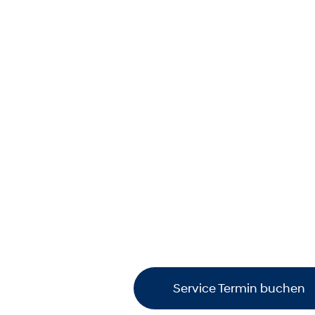
Buchen Sie jetzt einfach und b
Service Termin bei Ihrem Hyunda
Hinweis:
Um effizient planen zu 
Kilometerstand
sowie das
Datum
Service Termin buchen