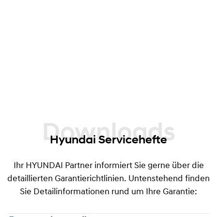
früher eintritt, angeboten. Dieses Angebot gilt
für alle Fahrzeuge mit nichtgewerblicher
Nutzung, welche bei Abschluss der
Garantieverlängerung nicht älter als 60 Monate
ab Garantiebeginndatum sind und einen
Kilometerstand von maximal 100.000 km
aufweisen.
Downloads
Hyundai Servicehefte
Ihr HYUNDAI Partner informiert Sie gerne über die
detaillierten Garantierichtlinien. Untenstehend finden
Sie Detailinformationen rund um Ihre Garantie: