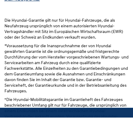
Die Hyundai-Garantie gilt nur für Hyundai-Fahrzeuge, die als
Neufahrzeug ursprünglich von einem autorisierten Hyundai-
Vertragshändler mit Sitz im Europäischen Wirtschaftsraum (EWR)
oder der Schweiz an Endkunden verkauft wurden.
*Voraussetzung für die Inanspruchnahme der von Hyundai
gewährten Garantie ist die ordnungsgemäße und fristgerechte
Durchführung der vom Hersteller vorgeschriebenen Wartungs- und
Servicearbeiten am Fahrzeug durch eine qualifizierte
Fachwerkstätte. Alle Einzelheiten zu den Garantiebedingungen und
dem Garantieumfang sowie die Ausnahmen und Einschränkungen
davon finden Sie im Inhalt der Garantie bzw. Garantie- und
Serviceheft, der Garantieurkunde und in der Betriebsanleitung des
Fahrzeuges.
°Die Hyundai-Mobilitätsgarantie im Garantieheft des Fahrzeuges
beschriebener Umfang gilt nur für Fahrzeuge, die ursprünglich von
Service buchen
einem Endkunden bei einem österreichischen Hyundai-
Vertragshändler gekauft wurden. Voraussetzung der Hyundai-
Mobilitätsgarantie ist die ordnungsgemäße und fristgerechte
Durchführung der vom Hersteller für das Fahrzeug